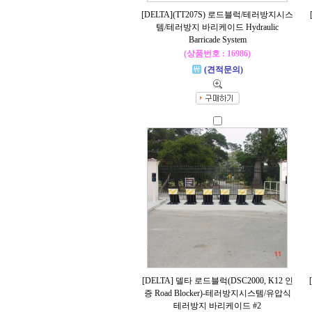
[DELTA](TT207S) 로드블럭/테러방지시스
템/테러방지 바리케이드 Hydraulic
Barricade System
(상품번호 : 16986)
(견적문의)
[DELTA] 델타 로드블럭(DSC2000, K12 인
증 Road Blocker)-테러방지시스템/유압식
테러방지 바리케이드 #2