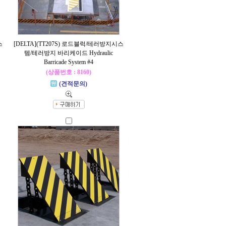
스
[DELTA](TT207S) 로드블럭/테러방지시스
템/테러방지 바리케이드 Hydraulic
Barricade System #4
(상품번호 : 8160)
(견적문의)