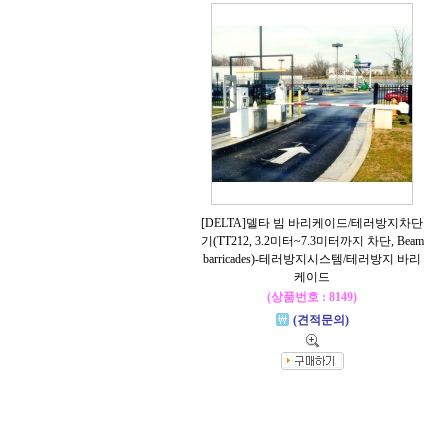
[DELTA]델타 빔 바리케이드/테러방지차단
기(TT212, 3.2미터~7.3미터까지 차단, Beam
barricades)-테러방지시스템/테러방지 바리
케이드
(상품번호 : 8149)
(견적문의)