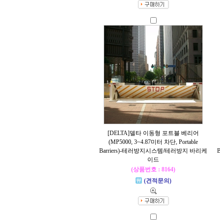
[DELTA]델타 이동형 포트블 베리어
(MP5000, 3~4.87미터 차단, Portable
Barriers)-테러방지시스템/테러방지 바리케
이드
(상품번호 : 8164)
(견적문의)