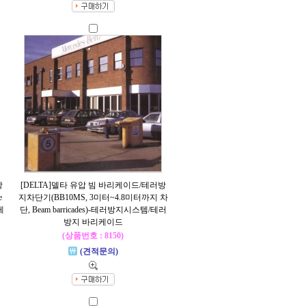
방
[DELTA]델타 유압 빔 바리케이드/테러방
e
지차단기(BB10MS, 3미터~4.8미터까지 차
케
단, Beam barricades)-테러방지시스템/테러
방지 바리케이드
(상품번호 : 8150)
(견적문의)