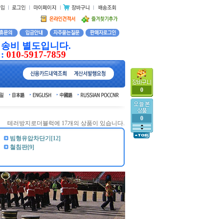
배송비 별도입니다.
:
010-5917-7859
0
0
테러방지로더블럭에 17개의 상품이 있습니다.
빔형유압차단기[12]
철침판[9]