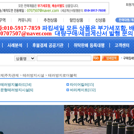
0-5917-7859
파킹세일 모든 상품은 부가세포함, 
0707507@naver.com
대량구매/세금계산서 발행 문의 
제|주차관제
>
테러방지시설
> 테러방지로더블럭
테러방지볼라드[34]
타이어킬러[15]
문형테러방지시설[6]
바리케이트[132]