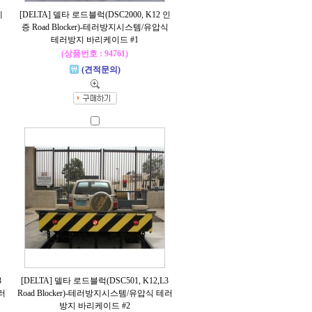
제
[DELTA] 델타 로드블럭(DSC2000, K12 인
증 Road Blocker)-테러방지시스템/유압식
테러방지 바리케이드 #1
(상품번호 : 94761)
(견적문의)
3
[DELTA] 델타 로드블럭(DSC501, K12,L3
러
Road Blocker)-테러방지시스템/유압식 테러
방지 바리케이드 #2