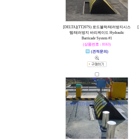
[DELTA](TT207S) 로드블럭/테러방지시스
템/테러방지 바리케이드 Hydraulic
Barricade System #1
(상품번호 : 8163)
(견적문의)