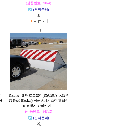
(상품번호 : 9024)
(견적문의)
3
[DELTA] 델타 로드블럭(DSC207S, K12 인
러
증 Road Blocker)-테러방지시스템/유압식
테러방지 바리케이드
(상품번호 : 94762)
(견적문의)