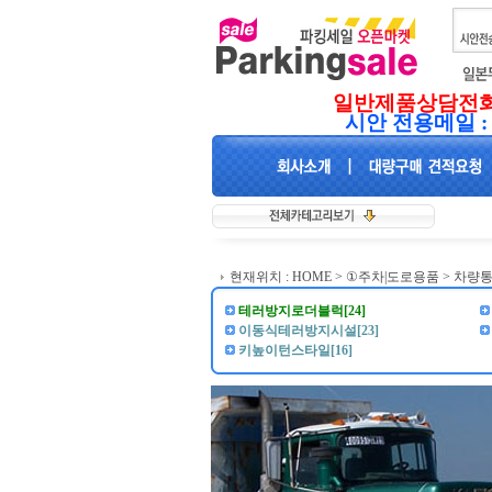
일반제품상담전화:01
시안 전용메일 :
현재위치 :
HOME
>
①주차|도로용품
>
차량통
테러방지로더블럭[24]
이동식테러방지시설[23]
키높이턴스타일[16]