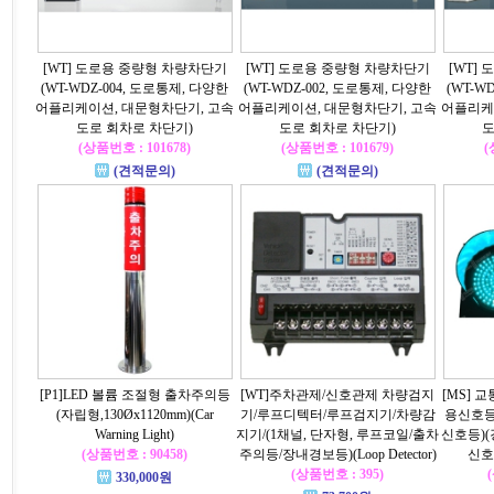
[WT] 도로용 중량형 차량차단기
[WT] 도로용 중량형 차량차단기
[WT]
(WT-WDZ-004, 도로통제, 다양한
(WT-WDZ-002, 도로통제, 다양한
(WT-W
어플리케이션, 대문형차단기, 고속
어플리케이션, 대문형차단기, 고속
어플리케
도로 회차로 차단기)
도로 회차로 차단기)
도
(상품번호 : 101678)
(상품번호 : 101679)
(
(견적문의)
(견적문의)
[P1]LED 볼륨 조절형 출차주의등
[WT]주차관제/신호관제 차량검지
[MS] 
(자립형,130Øx1120mm)(Car
기/루프디텍터/루프검지기/차량감
용신호등(
Warning Light)
지기/(1채널, 단자형, 루프코일/출차
신호등)(
(상품번호 : 90458)
주의등/장내경보등)(Loop Detector)
신호등)
(상품번호 : 395)
330,000원