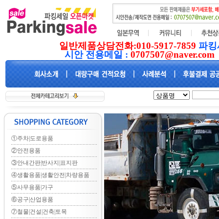
일반제품상담전화:010-5917-7859
파킹
시안 전용메일 :
0707507@naver.com
①주차|도로용품
②안전용품
③안내간판|반사지|표지판
④생활용품|생활안전|차량용품
⑤사무용품|가구
⑥공구|산업용품
⑦철물|건설|건축|토목