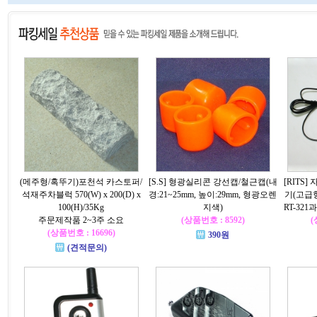
(메주형/혹뚜기)포천석 카스토퍼/
[S.S] 형광실리콘 강선캡/철근캡(내
[RITS
석재주차블럭 570(W) x 200(D) x
경:21~25mm, 높이:29mm, 형광오렌
기(고급형
100(H)/35Kg
지색)
RT-32
주문제작품 2~3주 소요
(상품번호 : 8592)
(
(상품번호 : 16696)
390원
(견적문의)