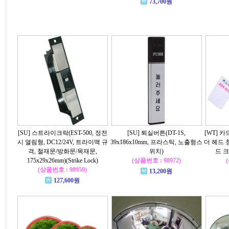
73,700원
[SU] 스트라이크락(EST-500, 정전
[SU] 퇴실버튼(DT-1S,
[WT] 
시 열림형, DC12/24V, 트라이맥 규
39x186x10mm, 프라스틱, 노출형스
더 헤드 
격, 철재문/방화문/목재문,
위치)
드 크
175x29x26mm)(Strike Lock)
(상품번호 : 98972)
(상품번호 : 98950)
13,200원
127,600원