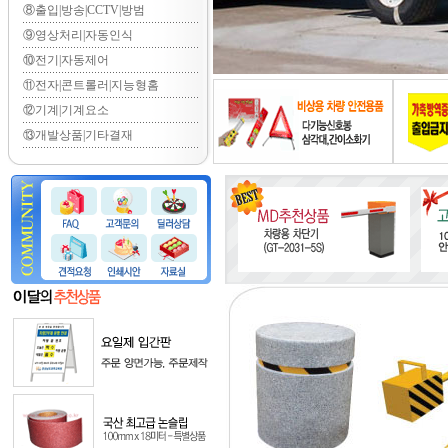
⑧출입|방송|CCTV|방범
⑨영상처리|자동인식
⑩전기|자동제어
⑪전자|콘트롤러|지능형홈
⑫기계|기계요소
⑬개발상품|기타결재