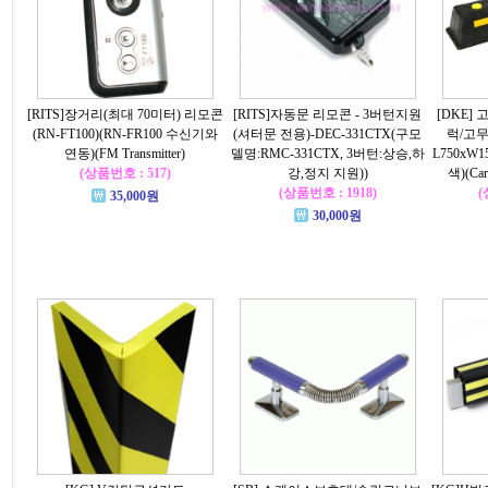
[RITS]장거리(최대 70미터) 리모콘
[RITS]자동문 리모콘 - 3버턴지원
[DKE
(RN-FT100)(RN-FR100 수신기와
(셔터문 전용)-DEC-331CTX(구모
럭/고
연동)(FM Transmitter)
델명:RMC-331CTX, 3버턴:상승,하
L750xW
(상품번호 : 517)
강,정지 지원))
색)(Car 
(상품번호 : 1918)
(
35,000원
30,000원