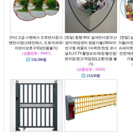
[SA] 고급 스텐레스 도로반사경/스
[한일] 돔형 90도 실내반사경/도난
[한일]
텐반사경(스테인레스, 도로/아파트/
방지/매장관리 방범거울(300파이
거울(어린
어린이보호구역)(반품불가)
반구형 제품의 1/4,벽면/천정 코너
슈퍼마켓
(상품번호 : 99097)
설치,CCTV촬영보조/매장/할인점/
안전/매
편의점/창고/작업장)(교환/반품 불
거울
126,500원
가)
(상품번호 : 32019)
23,650원