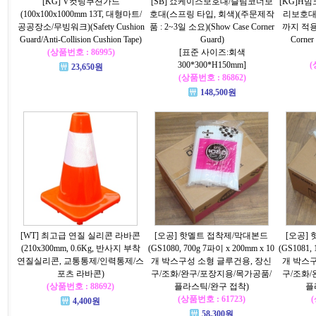
[KG] V컷팅쿠션가드
[SB] 쇼케이스보호대/슬림코너보
[KG]H
(100x100x1000mm 13T, 대형마트/
호대(스프링 타입, 회색)(주문제작
리보호대(6
공공장소/무빙워크)(Safety Cushion
품 : 2~3일 소요)(Show Case Corner
까지 적용
Guard/Anti-Collision Cushion Tape)
Guard)
Corner
(상품번호 : 86995)
[표준 사이즈:회색
300*300*H150mm]
(
23,650원
(상품번호 : 86862)
148,500원
[WT] 최고급 연질 실리콘 라바콘
[오공] 핫멜트 접착제/막대본드
[오공]
(210x300mm, 0.6Kg, 반사지 부착
(GS1080, 700g 7파이 x 200mm x 10
(GS1081,
연질실리콘, 교통통제/인력통제/스
개 박스구성 소형 글루건용, 장신
개 박스구
포츠 라바콘)
구/조화/완구/포장지용/목가공품/
구/조화/
(상품번호 : 88692)
플라스틱/완구 접착)
플
(상품번호 : 61723)
(
4,400원
58,300원