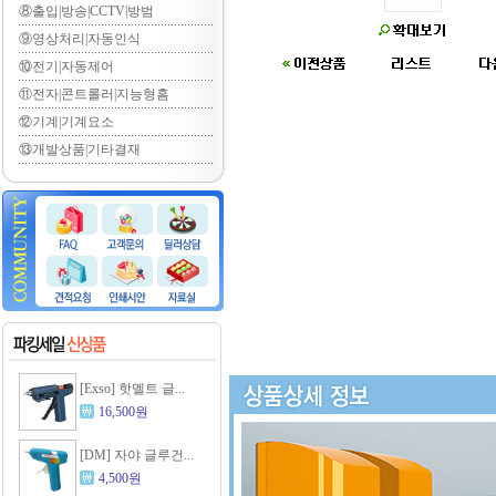
⑧출입|방송|CCTV|방범
⑨영상처리|자동인식
⑩전기|자동제어
⑪전자|콘트롤러|지능형홈
⑫기계|기계요소
⑬개발상품|기타결재
[Exso] 핫멜트 글...
16,500원
[DM] 자야 글루건...
4,500원