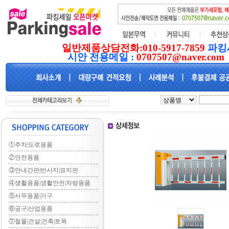
일반제품상담전화:010-5917-7859
파킹
시안 전용메일 :
0707507@naver.com
①주차|도로용품
②안전용품
③안내간판|반사지|표지판
④생활용품|생활안전|차량용품
⑤사무용품|가구
⑥공구|산업용품
⑦철물|건설|건축|토목