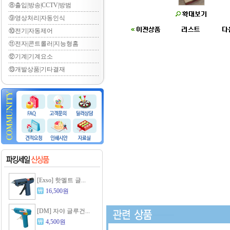
⑧출입|방송|CCTV|방범
⑨영상처리|자동인식
⑩전기|자동제어
⑪전자|콘트롤러|지능형홈
⑫기계|기계요소
⑬개발상품|기타결재
[Exso] 핫멜트 글...
16,500원
[DM] 자야 글루건...
4,500원