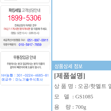
[제품설명]
상 품 명 : 오공/핫멜트 
모 델 : GS1085
용 량 : 700g