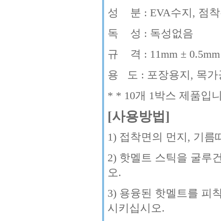
성 분 : EVA수지, 점
독 성 : 독성없음
규 격 : 11mm ± 0.5mm
용 도 : 포장용지, 목가
* * 10개 1박스 제품입
[사용방법]
1) 접착면의 먼지, 기름
2) 핫멜트 스틱을 굴루
오.
3) 용융된 핫멜트를 피
시키십시오.