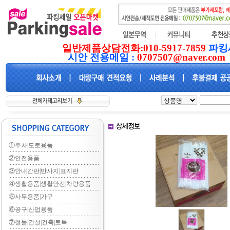
일반제품상담전화:010-5917-7859
파킹
시안 전용메일 :
0707507@naver.com
①주차|도로용품
②안전용품
③안내간판|반사지|표지판
④생활용품|생활안전|차량용품
⑤사무용품|가구
⑥공구|산업용품
⑦철물|건설|건축|토목