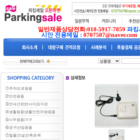
일반제품상담전화:010-5917-7859
파킹
시안 전용메일 :
0707507@naver.com
①주차|도로용품
②안전용품
③안내간판|반사지|표지판
④생활용품|생활안전|차량용품
⑤사무용품|가구
⑥공구|산업용품
⑦철물|건설|건축|토목