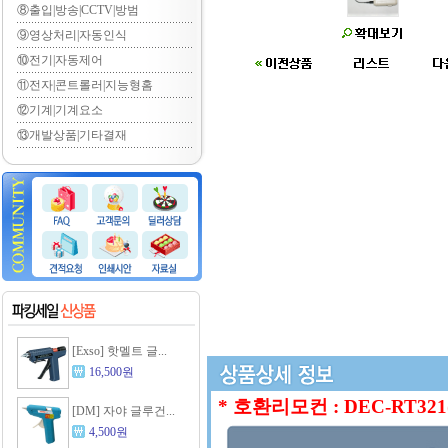
⑧출입|방송|CCTV|방범
⑨영상처리|자동인식
⑩전기|자동제어
⑪전자|콘트롤러|지능형홈
⑫기계|기계요소
⑬개발상품|기타결재
[Exso] 핫멜트 글...
16,500원
* 호환리모컨 : DEC-RT3
[DM] 자야 글루건...
4,500원