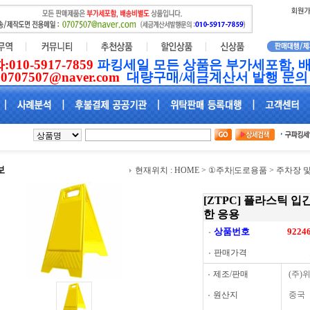
0-5917-7859
파킹세일 모든 상품은 부가세포함, 
0707507@naver.com
대량구매/세금계산서 발행 문의 
현재위치 :
HOME
>
①주차|도로용품
>
주차장 
[ZTPC] 플라스틱 입간
한 응용
상품번호
9224
판매가격
제조/판매
(주)
원산지
중국