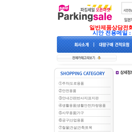
일반제품상담전화:01
시안 전용메일 :
①주차|도로용품
②안전용품
③안내간판|반사지|표지판
④생활용품|생활안전|차량용품
⑤사무용품|가구
⑥공구|산업용품
⑦철물|건설|건축|토목