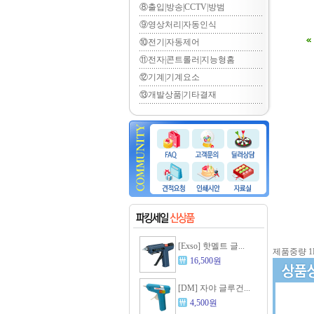
⑧출입|방송|CCTV|방범
⑨영상처리|자동인식
⑩전기|자동제어
⑪전자|콘트롤러|지능형홈
⑫기계|기계요소
⑬개발상품|기타결재
[Exso] 핫멜트 글...
제품중량 1
16,500원
[DM] 자야 글루건...
4,500원