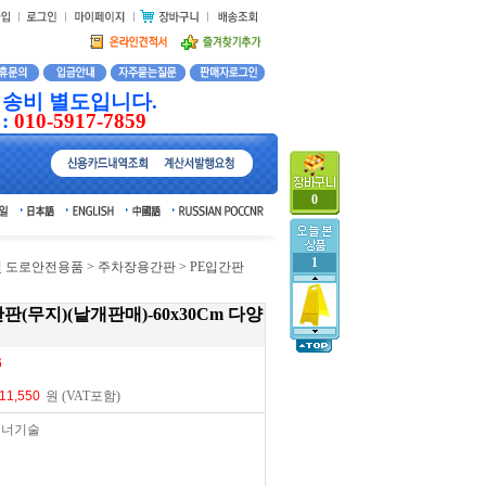
배송비 별도입니다.
:
010-5917-7859
0
1
및 도로안전용품
>
주차장용간판
> PE입간판
판(무지)(낱개판매)-60x30Cm 다양
6
원 (VAT포함)
위너기술